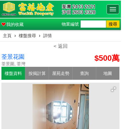
Toggle
navigati
物業編號
搜尋
我的收藏
主頁
›
樓盤搜尋
›
詳情
< 返回
荃景花園
$500萬
荃景圍, 荃灣
樓盤資料
按揭計算
屋苑走勢
查詢
地圖