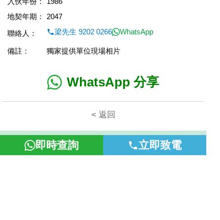
入伙年份：
1986
地契年期：
2047
梁先生 9202 0266
WhatsApp
聯絡人：
備註：
獨家提供單位現場相片
WhatsApp 分享
< 返回
本網頁所提供資料僅作參考用途。若因錯漏而引致任何不便或損
即時查詢
立即致電
失，富裕地產概不負責。
©2026 富裕地產 牌照號碼 E-085154-B000 版權所有。
置頂