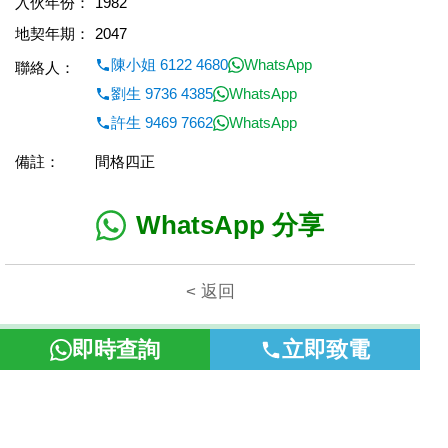
入伙年份：
1982
地契年期：
2047
陳小姐 6122 4680
WhatsApp
聯絡人：
劉生 9736 4385
WhatsApp
許生 9469 7662
WhatsApp
備註：
間格四正
WhatsApp 分享
< 返回
本網頁所提供資料僅作參考用途。若因錯漏而引致任何不便或損
即時查詢
立即致電
失，富裕地產概不負責。
©2026 富裕地產 牌照號碼 E-085154-B000 版權所有。