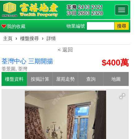
Toggle
navigati
物業編號
搜尋
我的收藏
主頁
›
樓盤搜尋
›
詳情
< 返回
荃灣中心 三期開揚
$400萬
荃景圍, 荃灣
樓盤資料
按揭計算
屋苑走勢
查詢
地圖