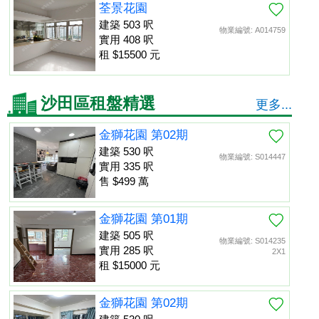
荃景花園
建築 503 呎
物業編號: A014759
實用 408 呎
租 $15500 元
沙田區租盤精選
更多...
金獅花園 第02期
建築 530 呎
物業編號: S014447
實用 335 呎
售 $499 萬
金獅花園 第01期
建築 505 呎
物業編號: S014235
實用 285 呎
2X1
租 $15000 元
金獅花園 第02期