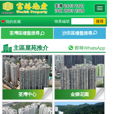
Toggle
navigati
物業編號
搜尋
我的收藏
荃灣區樓盤搜尋
沙田區樓盤搜尋
主區屋苑推介
荃灣中心
金獅花園