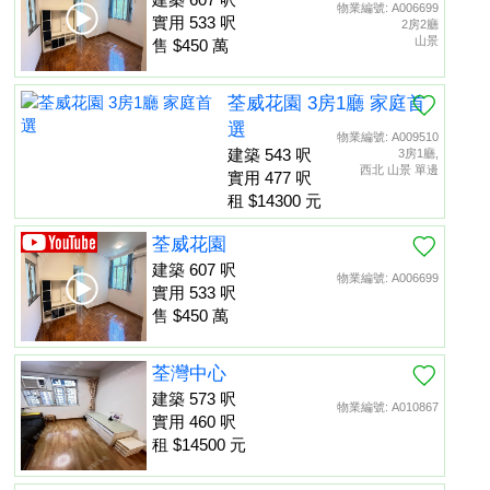
物業編號: A006699
實用 533 呎
2房2廳
山景
售 $450 萬
荃威花園 3房1廳 家庭首
選
物業編號: A009510
建築 543 呎
3房1廳,
西北 山景 單邊
實用 477 呎
租 $14300 元
荃威花園
建築 607 呎
物業編號: A006699
實用 533 呎
售 $450 萬
荃灣中心
建築 573 呎
物業編號: A010867
實用 460 呎
租 $14500 元