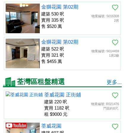
金獅花園 第02期
建築 530 呎
物業編號: S016308
實用 335 呎
2房
售 $520 萬
金獅花園 第02期
建築 522 呎
物業編號: S014459
實用 321 呎
1房2廳
售 $455 萬
荃灣區租盤精選
更多...
荃威花園 正街鋪
建築 220 呎
物業編號: R021476
實用 1182 呎
門面約8尺.
租 $9000 元
荃威花園
建築 607 呎