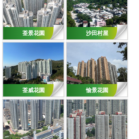
荃景花園
沙田村屋
荃威花園
愉景花園