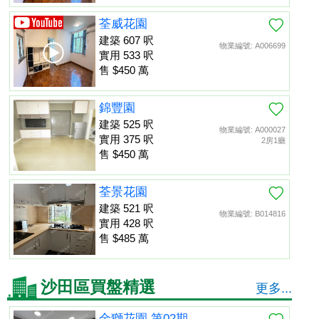
荃威花園
建築 607 呎
物業編號: A006699
實用 533 呎
售 $450 萬
錦豐園
建築 525 呎
物業編號: A000027
實用 375 呎
2房1廳
售 $450 萬
荃景花園
建築 521 呎
物業編號: B014816
實用 428 呎
售 $485 萬
沙田區買盤精選
更多...
金獅花園 第02期