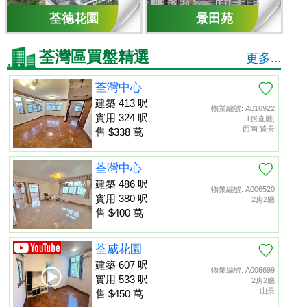
荃德花園
景田苑
荃灣區買盤精選
更多...
荃灣中心
建築 413 呎
物業編號: A016922
實用 324 呎
1房直廳,
西南 遠景
售 $338 萬
荃灣中心
建築 486 呎
物業編號: A006520
實用 380 呎
2房2廳
售 $400 萬
荃威花園
建築 607 呎
物業編號: A006699
實用 533 呎
2房2廳
山景
售 $450 萬