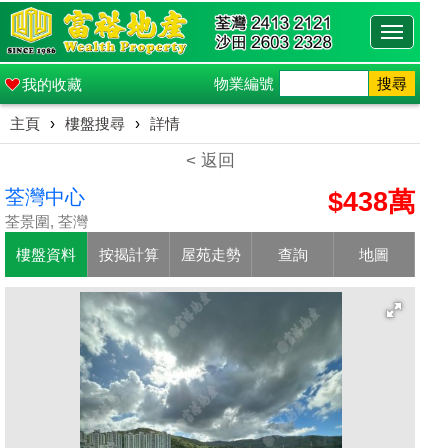
Toggle
navigati
物業編號
搜尋
我的收藏
主頁
›
樓盤搜尋
›
詳情
< 返回
荃灣中心
$438萬
荃景圍, 荃灣
樓盤資料
按揭計算
屋苑走勢
查詢
地圖