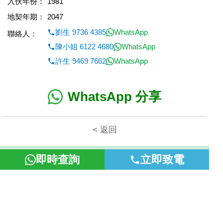
入伙年份：
1981
地契年期：
2047
劉生 9736 4385
WhatsApp
聯絡人：
陳小姐 6122 4680
WhatsApp
許生 9469 7662
WhatsApp
WhatsApp 分享
< 返回
本網頁所提供資料僅作參考用途。若因錯漏而引致任何不便或損
即時查詢
立即致電
失，富裕地產概不負責。
©2026 富裕地產 牌照號碼 E-085154-B000 版權所有。