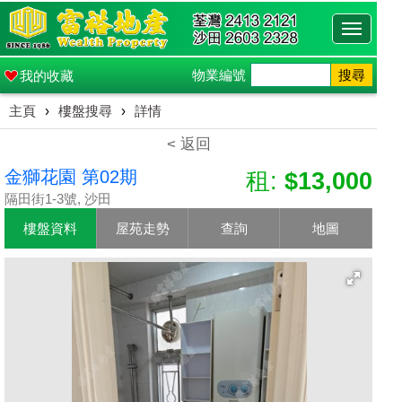
Toggle
navigati
物業編號
搜尋
我的收藏
主頁
›
樓盤搜尋
›
詳情
< 返回
金獅花園 第02期
租:
$13,000
隔田街1-3號, 沙田
樓盤資料
屋苑走勢
查詢
地圖