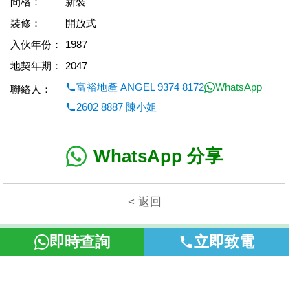
間格：
新裝
裝修：
開放式
入伙年份：
1987
地契年期：
2047
富裕地產 ANGEL 9374 8172
WhatsApp
聯絡人：
2602 8887 陳小姐
WhatsApp 分享
< 返回
本網頁所提供資料僅作參考用途。若因錯漏而引致任何不便或損
即時查詢
立即致電
失，富裕地產概不負責。
©2026 富裕地產 牌照號碼 E-085154-B000 版權所有。