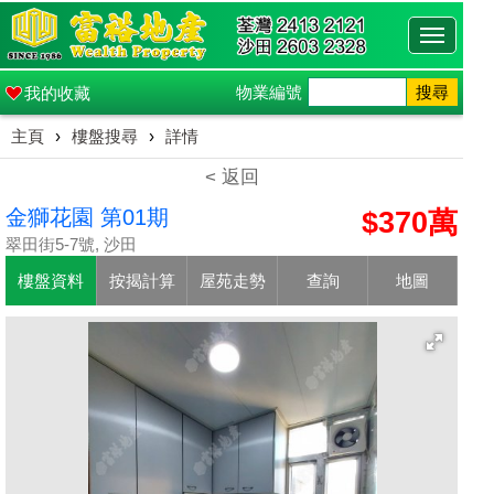
Toggle
navigati
物業編號
搜尋
我的收藏
主頁
›
樓盤搜尋
›
詳情
< 返回
金獅花園 第01期
$370萬
翠田街5-7號, 沙田
樓盤資料
按揭計算
屋苑走勢
查詢
地圖