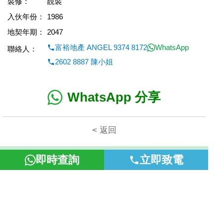
裝修：
靚裝
入伙年份：
1986
地契年期：
2047
富裕地產 ANGEL 9374 8172
WhatsApp
聯絡人：
2602 8887 陳小姐
WhatsApp 分享
< 返回
本網頁所提供資料僅作參考用途。若因錯漏而引致任何不便或損
即時查詢
立即致電
失，富裕地產概不負責。
©2026 富裕地產 牌照號碼 E-085154-B000 版權所有。