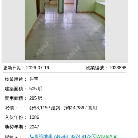
更新日期：2026-07-16
物業編號：T023898
物業用途：
住宅
建築面積：
505 呎
實用面積：
285 呎
呎價：
@$8,119 / 建築
@$14,386 / 實用
入伙年份：
1986
地契年期：
2047
富裕地產 ANGEL 9374 8172
WhatsApp
聯絡人：