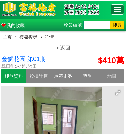
Toggle
navigati
物業編號
搜尋
我的收藏
主頁
›
樓盤搜尋
›
詳情
< 返回
金獅花園 第01期
$410萬
翠田街5-7號, 沙田
樓盤資料
按揭計算
屋苑走勢
查詢
地圖