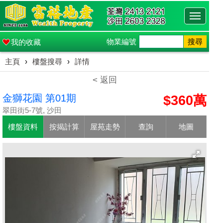
Toggle
navigati
物業編號
搜尋
我的收藏
主頁
›
樓盤搜尋
›
詳情
< 返回
金獅花園 第01期
$360萬
翠田街5-7號, 沙田
樓盤資料
按揭計算
屋苑走勢
查詢
地圖