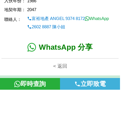
入伙年份：
1986
地契年期：
2047
富裕地產 ANGEL 9374 8172
WhatsApp
聯絡人：
2602 8887 陳小姐
WhatsApp 分享
< 返回
本網頁所提供資料僅作參考用途。若因錯漏而引致任何不便或損
即時查詢
立即致電
失，富裕地產概不負責。
©2026 富裕地產 牌照號碼 E-085154-B000 版權所有。
置頂