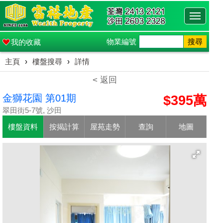
Toggle
navigati
物業編號
搜尋
我的收藏
主頁
›
樓盤搜尋
›
詳情
< 返回
金獅花園 第01期
$395萬
翠田街5-7號, 沙田
樓盤資料
按揭計算
屋苑走勢
查詢
地圖