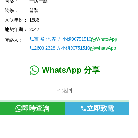
間格：
一房一廳
裝修：
普裝
入伙年份：
1986
地契年期：
2047
富 裕 地 產 方小姐90751510
WhatsApp
聯絡人：
2603 2328 方小姐90751510
WhatsApp
WhatsApp 分享
< 返回
本網頁所提供資料僅作參考用途。若因錯漏而引致任何不便或損
即時查詢
立即致電
失，富裕地產概不負責。
©2026 富裕地產 牌照號碼 E-085154-B000 版權所有。