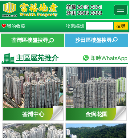
Toggle
navigati
物業編號
搜尋
我的收藏
荃灣區樓盤搜尋
沙田區樓盤搜尋
主區屋苑推介
荃灣中心
金獅花園