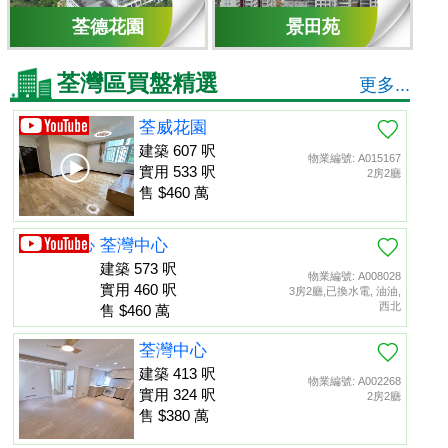
荃德花園
景田苑
荃灣區買盤精選
更多...
荃威花園
建築 607 呎
物業編號: A015167
實用 533 呎
2房2廳
售 $460 萬
荃灣中心
建築 573 呎
物業編號: A008028
實用 460 呎
3房2廳,已換水電, 油油,
西北
售 $460 萬
荃灣中心
建築 413 呎
物業編號: A002268
實用 324 呎
2房2廳
售 $380 萬