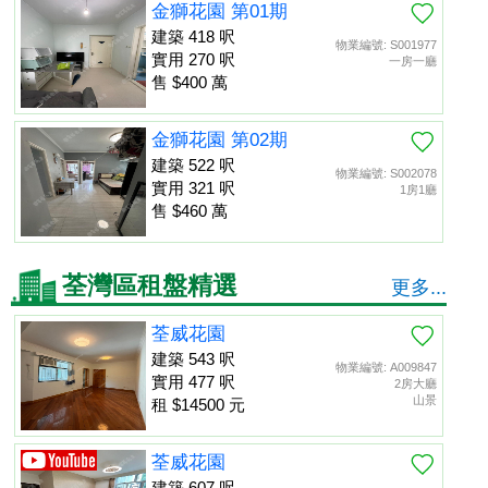
金獅花園 第01期
建築 418 呎
物業編號: S001977
實用 270 呎
一房一廳
售 $400 萬
金獅花園 第02期
建築 522 呎
物業編號: S002078
實用 321 呎
1房1廳
售 $460 萬
荃灣區租盤精選
更多...
荃威花園
建築 543 呎
物業編號: A009847
實用 477 呎
2房大廳
山景
租 $14500 元
荃威花園
建築 607 呎