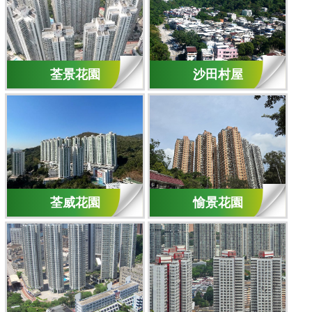
荃景花園
沙田村屋
荃威花園
愉景花園