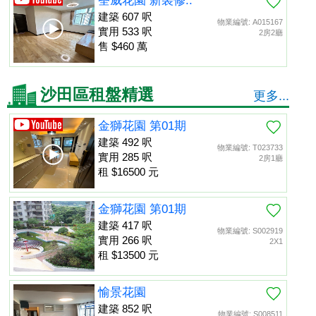
荃威花園 新裝修..
建築 607 呎
物業編號: A015167
實用 533 呎
2房2廳
售 $460 萬
沙田區租盤精選
更多...
金獅花園 第01期
建築 492 呎
物業編號: T023733
實用 285 呎
2房1廳
租 $16500 元
金獅花園 第01期
建築 417 呎
物業編號: S002919
實用 266 呎
2X1
租 $13500 元
愉景花園
建築 852 呎
物業編號: S008511