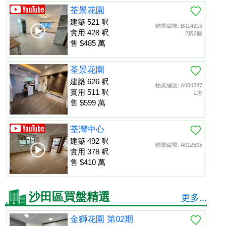
荃景花園
建築 521 呎
物業編號: B014816
實用 428 呎
2房2廳
售 $485 萬
荃景花園
建築 626 呎
物業編號: A004347
實用 511 呎
2房
售 $599 萬
荃灣中心
建築 492 呎
物業編號: A012605
實用 378 呎
售 $410 萬
沙田區買盤精選
更多...
金獅花園 第02期