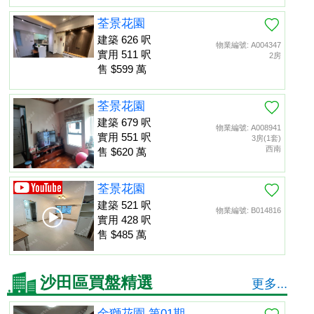
荃景花園
建築 626 呎
物業編號: A004347
實用 511 呎
2房
售 $599 萬
荃景花園
建築 679 呎
物業編號: A008941
實用 551 呎
3房(1套)
西南
售 $620 萬
荃景花園
建築 521 呎
物業編號: B014816
實用 428 呎
售 $485 萬
沙田區買盤精選
更多...
金獅花園 第01期