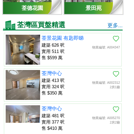
荃德花園
景田苑
荃灣區買盤精選
更多...
荃景花園 有匙即睇
建築 626 呎
物業編號: A004347
實用 511 呎
售 $599 萬
荃灣中心
建築 413 呎
物業編號: A002312
實用 324 呎
2房1廳
售 $350 萬
荃灣中心
建築 481 呎
物業編號: A005270
實用 377 呎
2房2廳
售 $410 萬