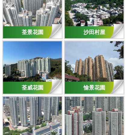
荃景花園
沙田村屋
荃威花園
愉景花園