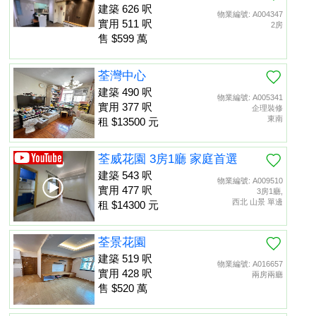
建築 626 呎
物業編號: A004347
實用 511 呎
2房
售 $599 萬
荃灣中心
建築 490 呎
物業編號: A005341
實用 377 呎
企理裝修
東南
租 $13500 元
荃威花園 3房1廳 家庭首選
建築 543 呎
物業編號: A009510
實用 477 呎
3房1廳,
西北 山景 單邊
租 $14300 元
荃景花園
建築 519 呎
物業編號: A016657
實用 428 呎
兩房兩廳
售 $520 萬