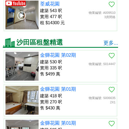
荃威花園
建築 543 呎
物業編號: A009510
實用 477 呎
3房間格
租 $14300 元
沙田區租盤精選
更多...
金獅花園 第02期
建築 530 呎
物業編號: S014447
實用 335 呎
售 $499 萬
金獅花園 第01期
建築 418 呎
物業編號: S006635
實用 270 呎
2X1
售 $430 萬
金獅花園 第01期