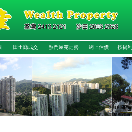
圖
田土廳成交
熱門屋苑走勢
網上估價
按揭