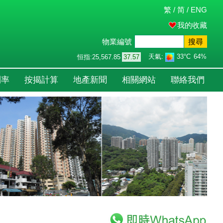
繁
/
简
/
ENG
我的收藏
物業編號
搜尋
天氣:
33°C
64%
恒指:
25,567.85
37.57
利率
按揭計算
地產新聞
相關網站
聯絡我們