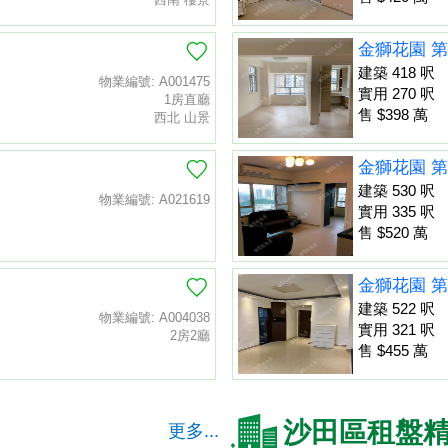
金獅花園 第
建築 418 呎
物業編號: A001475
實用 270 呎
1房直廳
售 $398 萬
西北 山景
金獅花園 第
建築 530 呎
物業編號: A021619
實用 335 呎
售 $520 萬
金獅花園 第
建築 522 呎
物業編號: A004038
實用 321 呎
2房2廳
售 $455 萬
沙田區租盤
更多...