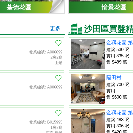
荃德花園
愉景花園
沙田區買盤
更多...
金獅花園 第
建築 530 呎
物業編號: A006699
實用 335 呎
2房2廳
售 $499 萬
山景
隔田村
建築 700 呎
物業編號: A006699
實用 --
售 $600 萬
金獅花園 第
建築 488 呎
物業編號: B015995
實用 306 呎
1房2廳
售 $420 萬
西南 樓景