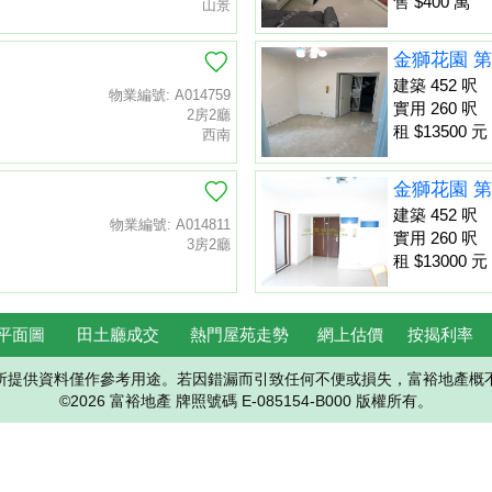
售 $400 萬
山景
金獅花園 第
建築 452 呎
物業編號: A014759
實用 260 呎
2房2廳
租 $13500 元
西南
金獅花園 第
建築 452 呎
物業編號: A014811
實用 260 呎
3房2廳
租 $13000 元
平面圖
田土廳成交
熱門屋苑走勢
網上估價
按揭利率
所提供資料僅作參考用途。若因錯漏而引致任何不便或損失，富裕地產概
©2026 富裕地產 牌照號碼 E-085154-B000 版權所有。