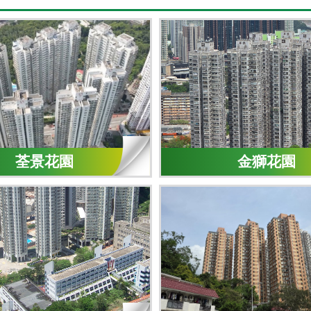
荃景花園
金獅花園