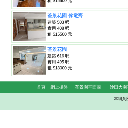
租 $15500 元
荃景花園 傢電齊
建築 503 呎
實用 408 呎
租 $15500 元
荃景花園
建築 616 呎
實用 495 呎
租 $18000 元
首頁
網上搵盤
荃景圍平面圖
沙田大圍
本網頁