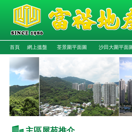
首頁
網上搵盤
荃景圍平面圖
沙田大圍平面
主區屋苑推介