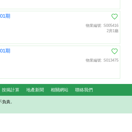
01期
物業編號: S005416
2房1廳
01期
物業編號: S013475
按揭計算
地產新聞
相關網站
聯絡我們
不負責。
置頂