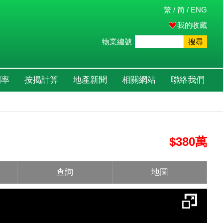
繁
/
简
/
ENG
我的收藏
物業編號
搜尋
利率
按揭計算
地產新聞
相關網站
聯絡我們
$380萬
查詢
地圖