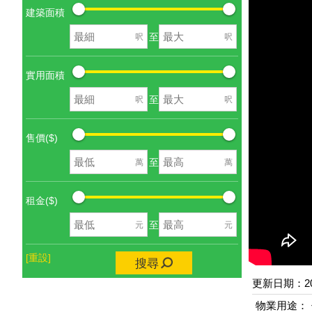
建築面積
至
呎
呎
實用面積
至
呎
呎
售價($)
至
萬
萬
租金($)
至
元
元
[重設]
搜尋
更新日期：202
物業用途：