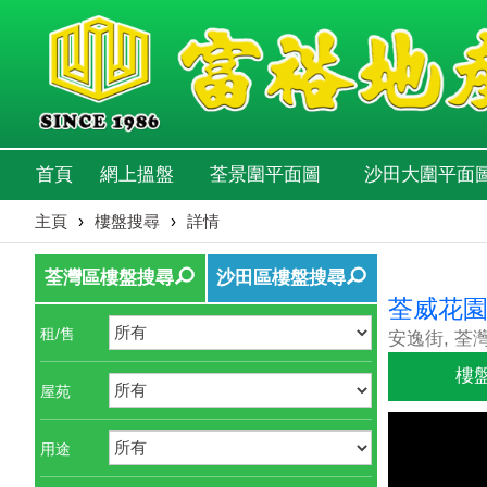
首頁
網上搵盤
荃景圍平面圖
沙田大圍平面
主頁
›
樓盤搜尋
›
詳情
荃灣區樓盤搜尋
沙田區樓盤搜尋
荃威花園
租/售
安逸街, 荃
樓
屋苑
用途