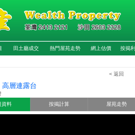
圖
田土廳成交
熱門屋苑走勢
網上估價
按揭
< 返回
 高層連露台
灣
盤資料
按揭計算
屋苑走勢