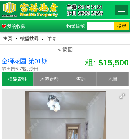
Toggle
navigati
物業編號
搜尋
我的收藏
主頁
›
樓盤搜尋
›
詳情
< 返回
金獅花園 第01期
租:
$15,500
翠田街5-7號, 沙田
樓盤資料
屋苑走勢
查詢
地圖