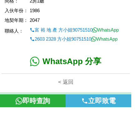
間格：
2房1廳
入伙年份：
1986
地契年期：
2047
富 裕 地 產 方小姐90751510
WhatsApp
聯絡人：
2603 2328 方小姐90751510
WhatsApp
WhatsApp 分享
< 返回
本網頁所提供資料僅作參考用途。若因錯漏而引致任何不便或損
即時查詢
立即致電
失，富裕地產概不負責。
©2026 富裕地產 牌照號碼 E-085154-B000 版權所有。