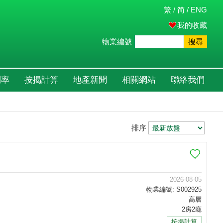
繁
/
简
/
ENG
我的收藏
物業編號
搜尋
利率
按揭計算
地產新聞
相關網站
聯絡我們
排序
2026-08-05
物業編號: S002925
高層
2房2廳
按揭計算