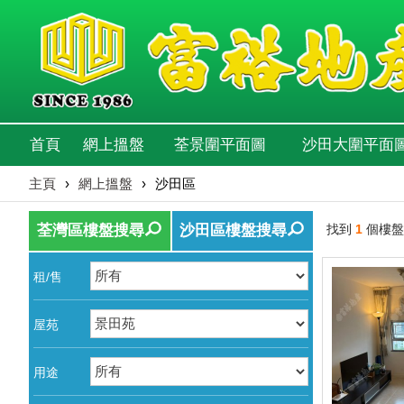
首頁
網上搵盤
荃景圍平面圖
沙田大圍平面
主頁
›
網上搵盤
›
沙田區
荃灣區樓盤搜尋
沙田區樓盤搜尋
找到
1
個樓盤
租/售
屋苑
用途