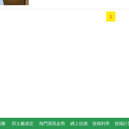
1
面圖
田土廳成交
熱門屋苑走勢
網上估價
按揭利率
按揭計