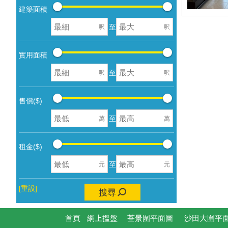
建築面積
至
呎
呎
實用面積
至
呎
呎
售價($)
至
萬
萬
租金($)
至
元
元
[重設]
搜尋
首頁
網上搵盤
荃景圍平面圖
沙田大圍平