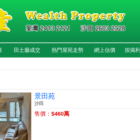
圖
田土廳成交
熱門屋苑走勢
網上估價
按揭
景田苑
沙田
售價：
$460萬