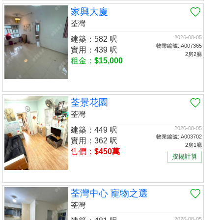
家興大廈
荃灣
2026-08-05
建築：582 呎
物業編號: A007365
實用：439 呎
2房2廳
租金：
$15,000
荃景花園
荃灣
2026-08-05
建築：449 呎
物業編號: A003702
實用：362 呎
2房1廳
售價：
$450萬
按揭計算
荃灣中心 寵物之選
荃灣
2026-08-05