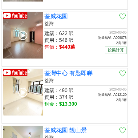
荃威花園
荃灣
2026-08-05
建築：622 呎
物業編號: A009078
實用：546 呎
2房2廳
售價：
$440萬
按揭計算
荃灣中心 有匙即睇
荃灣
2026-08-05
建築：490 呎
物業編號: A012120
實用：374 呎
2房2廳
租金：
$13,300
荃威花園 靚山景
荃灣