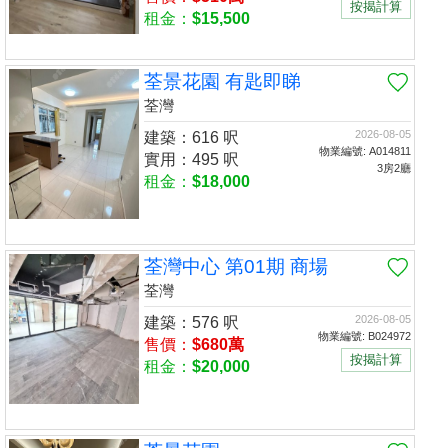
按揭計算
租金：
$15,500
荃景花園 有匙即睇
荃灣
2026-08-05
建築：616 呎
物業編號: A014811
實用：495 呎
3房2廳
租金：
$18,000
荃灣中心 第01期 商場
荃灣
2026-08-05
建築：576 呎
物業編號: B024972
售價：
$680萬
按揭計算
租金：
$20,000