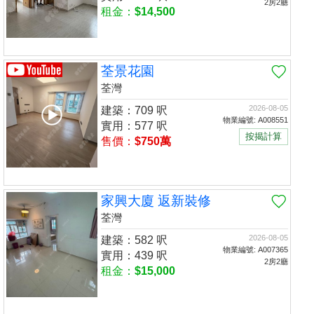
2房2廳
租金：
$14,500
荃景花園
荃灣
2026-08-05
建築：709 呎
物業編號: A008551
實用：577 呎
按揭計算
售價：
$750萬
家興大廈 返新裝修
荃灣
2026-08-05
建築：582 呎
物業編號: A007365
實用：439 呎
2房2廳
租金：
$15,000