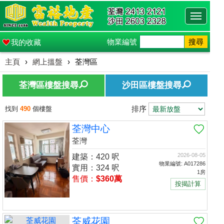
Toggle
navigati
物業編號
搜尋
我的收藏
主頁
›
網上搵盤
›
荃灣區
荃灣區樓盤搜尋
沙田區樓盤搜尋
排序
找到
490
個樓盤
荃灣中心
荃灣
2026-08-05
建築：420 呎
物業編號: A017286
實用：324 呎
1房
售價：
$360萬
按揭計算
荃威花園