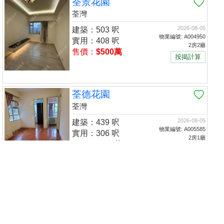
荃景花園
荃灣
2026-08-05
建築：503 呎
物業編號: A004950
實用：408 呎
2房2廳
售價：
$500萬
按揭計算
荃德花園
荃灣
2026-08-05
建築：439 呎
物業編號: A005585
實用：306 呎
2房1廳
售價：
$450萬
按揭計算
租金：
$11,000
置頂
1
2
3
4
5
下5頁
本網頁所提供資料僅作參考用途。若因錯漏而引致任何不便或損