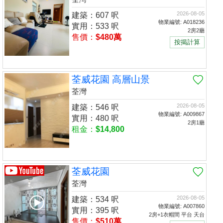
2026-08-05
建築：607 呎
物業編號: A018236
實用：533 呎
2房2廳
售價：
$480萬
按揭計算
荃威花園 高層山景
荃灣
2026-08-05
建築：546 呎
物業編號: A009867
實用：480 呎
2房1廳
租金：
$14,800
荃威花園
荃灣
2026-08-05
建築：534 呎
物業編號: A007860
實用：395 呎
2房+1衣帽間 平台 天台
售價：
$510萬