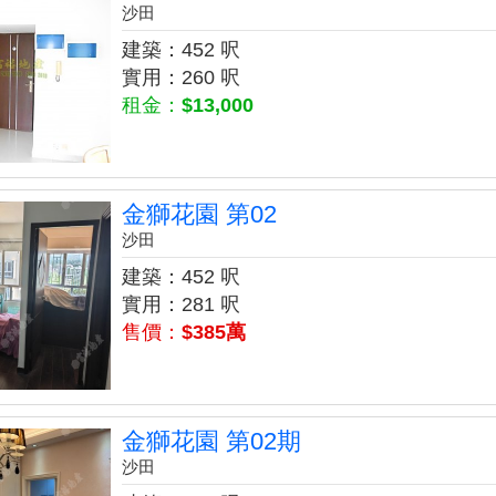
沙田
建築：452 呎
實用：260 呎
租金：
$13,000
金獅花園 第02
沙田
建築：452 呎
實用：281 呎
售價：
$385萬
金獅花園 第02期
沙田