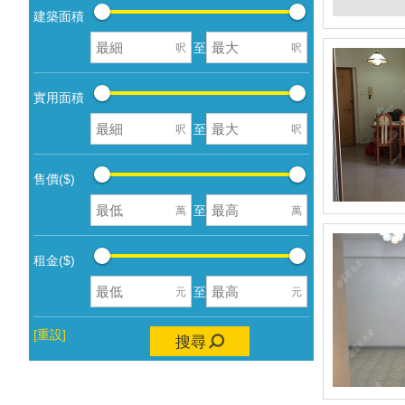
建築面積
至
呎
呎
實用面積
至
呎
呎
售價($)
至
萬
萬
租金($)
至
元
元
[重設]
搜尋