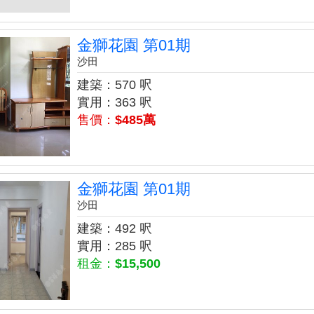
金獅花園 第01期
沙田
建築：570 呎
實用：363 呎
售價：
$485萬
金獅花園 第01期
沙田
建築：492 呎
實用：285 呎
租金：
$15,500