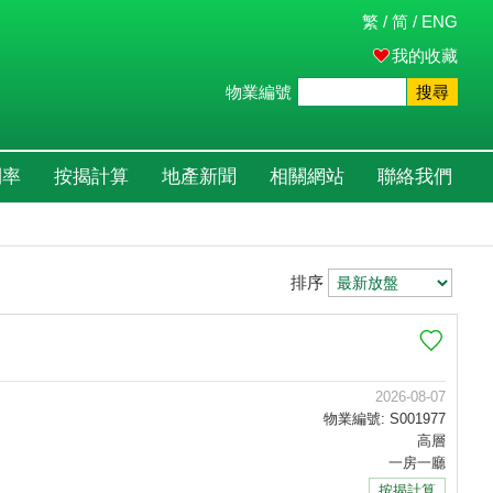
繁
/
简
/
ENG
我的收藏
物業編號
搜尋
利率
按揭計算
地產新聞
相關網站
聯絡我們
排序
2026-08-07
物業編號: S001977
高層
一房一廳
按揭計算