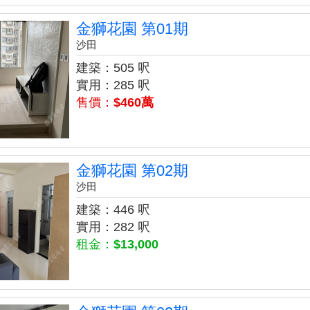
金獅花園 第01期
沙田
建築：505 呎
實用：285 呎
售價：
$460萬
金獅花園 第02期
沙田
建築：446 呎
實用：282 呎
租金：
$13,000