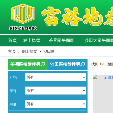
首頁
網上搵盤
荃景圍平面圖
沙田大圍平面
主頁
›
網上搵盤
›
沙田區
荃灣區樓盤搜尋
沙田區樓盤搜尋
找到
129
個
租/售
屋苑
用途