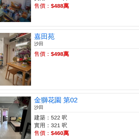
售價：
$488萬
嘉田苑
沙田
售價：
$498萬
金獅花園 第02
沙田
建築：522 呎
實用：321 呎
售價：
$460萬