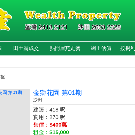
圖
田土廳成交
熱門屋苑走勢
網上估價
按揭
樓盤
金獅花園 第01期
沙田
建築：418 呎
實用：270 呎
售價：
$400萬
租金：
$15,000