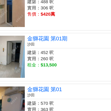
建築：488 呎
實用：306 呎
售價：
$420萬
金獅花園 第01期
沙田
建築：452 呎
實用：260 呎
租金：
$13,500
金獅花園 第01
沙田
建築：570 呎
實用：363 呎