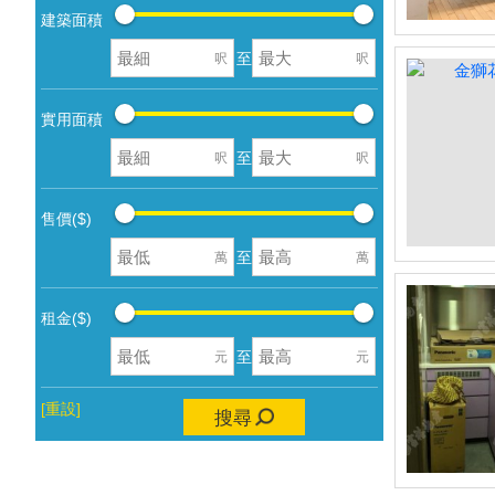
建築面積
至
呎
呎
實用面積
至
呎
呎
售價($)
至
萬
萬
租金($)
至
元
元
[重設]
搜尋