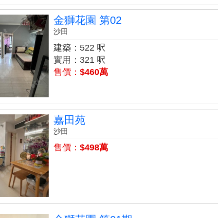
金獅花園 第02
沙田
建築：522 呎
實用：321 呎
售價：
$460萬
嘉田苑
沙田
售價：
$498萬