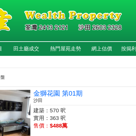
圖
田土廳成交
熱門屋苑走勢
網上估價
按揭
樓盤
金獅花園 第01期
沙田
建築：570 呎
實用：363 呎
售價：
$488萬