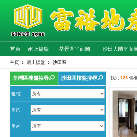
首頁
網上搵盤
荃景圍平面圖
沙田大圍平面
主頁
›
網上搵盤
›
沙田區
荃灣區樓盤搜尋
沙田區樓盤搜尋
找到
126
個
租/售
屋苑
用途