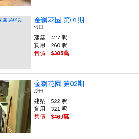
金獅花園 第01期
沙田
建築：427 呎
實用：260 呎
售價：
$385萬
金獅花園 第02期
沙田
建築：522 呎
實用：321 呎
售價：
$460萬