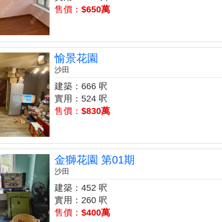
售價：
$650萬
愉景花園
沙田
建築：666 呎
實用：524 呎
售價：
$830萬
金獅花園 第01期
沙田
建築：452 呎
實用：260 呎
售價：
$400萬