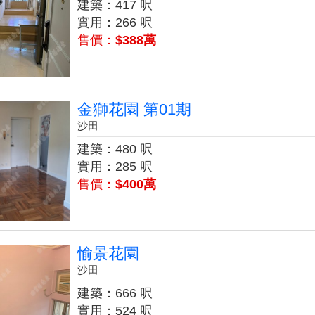
建築：417 呎
實用：266 呎
售價：
$388萬
金獅花園 第01期
沙田
建築：480 呎
實用：285 呎
售價：
$400萬
愉景花園
沙田
建築：666 呎
實用：524 呎