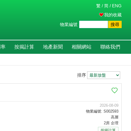
繁
/
简
/
ENG
我的收藏
物業編號
搜尋
利率
按揭計算
地產新聞
相關網站
聯絡我們
排序
2026-08-09
物業編號: S002593
高層
2房 企理
按揭計算