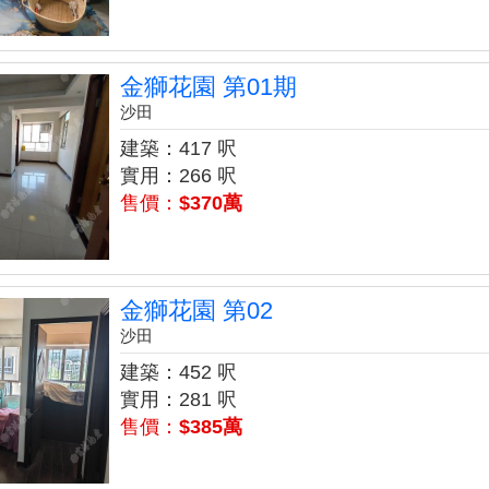
金獅花園 第01期
沙田
建築：417 呎
實用：266 呎
售價：
$370萬
金獅花園 第02
沙田
建築：452 呎
實用：281 呎
售價：
$385萬